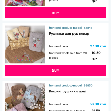
грн
BUY
frontend.product-model:
88841
Рушники для рук повар
27.00 грн
frontend.price:
19.50
frontend.wholesale from 20
pieces
грн
BUY
frontend.product-model:
88830
Кухонні рушники поні
58.00 грн
frontend.price:
41.50
frontend.wholesale from 6