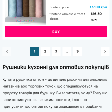
177.00 грн
frontend.price:
126.50
frontend.wholesale from 1
pieces
грн
BUY
1
2
3
...
9
Рушники кухонні для оптових покупців
Купити рушники оптом - це вигідне рішення для власників
магазинів або торгових точок, що спеціалізуються на
продажу товарів для будинку. Ви запитаєте, чому? Тому що
вони користуються великим попитом, і логічно
припустити, що оптові покупці зацікавлені в придбанні