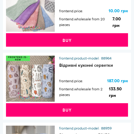
10.00 грн
frontend.price:
7.00
frontend.wholesale from 20
pieces
грн
BUY
FRONTEND.IS-
frontend.product-model:
88964
NEW
Відривні кухонні серветки
187.00 грн
frontend.price:
133.50
frontend.wholesale from 2
pieces
грн
BUY
frontend.product-model:
88959