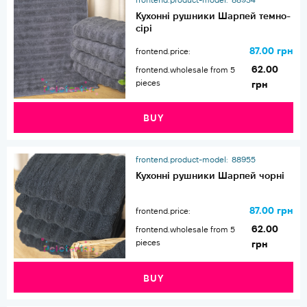
Кухонні рушники Шарпей темно-
сірі
87.00 грн
frontend.price:
62.00
frontend.wholesale from 5
pieces
грн
BUY
frontend.product-model:
88955
Кухонні рушники Шарпей чорні
87.00 грн
frontend.price:
62.00
frontend.wholesale from 5
pieces
грн
BUY