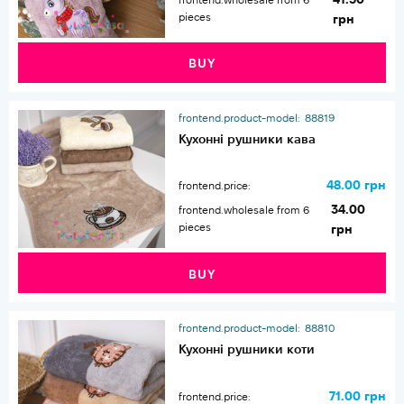
pieces
грн
BUY
frontend.product-model:
88819
Кухонні рушники кава
48.00 грн
frontend.price:
34.00
frontend.wholesale from 6
pieces
грн
BUY
frontend.product-model:
88810
Кухонні рушники коти
71.00 грн
frontend.price: