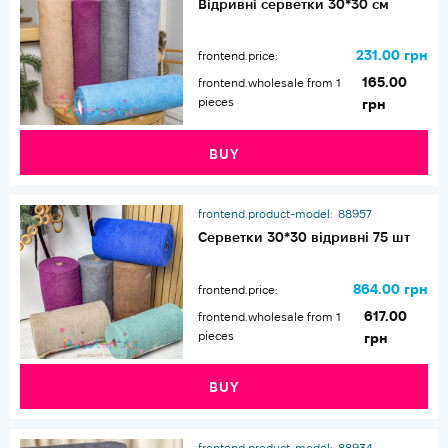
Відривні серветки 30*30 см
231.00 грн
frontend.price:
165.00
frontend.wholesale from 1
pieces
грн
BUY
frontend.product-model:
88957
Серветки 30*30 відривні 75 шт
864.00 грн
frontend.price:
617.00
frontend.wholesale from 1
pieces
грн
BUY
frontend.product-model:
88934