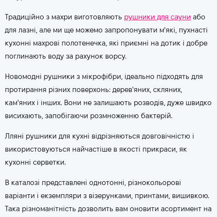
Традиційно з махри виготовляють
рушники для сауни
або
для лазні, але ми ще можемо запропонувати м'які, пухнасті
кухонні махрові полотенечка, які приємні на дотик і добре
поглинають воду за рахунок ворсу.
Новомодні рушники з мікрофібри, ідеально підходять для
протирання різних поверхонь: дерев'яних, скляних,
кам'яних і інших. Вони не залишають розводів, дуже швидко
висихають, запобігаючи розмноженню бактерій.
Лляні рушники для кухні відрізняються довговічністю і
використовуються найчастіше в якості прикраси, як
кухонні серветки.
В каталозі представлені однотонні, різнокольорові
варіанти і екземпляри з візерунками, принтами, вишивкою.
Така різноманітність дозволить вам оновити асортимент на