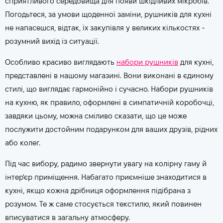
сприятливого середовища для появи шкідливих мікробів.
Погодьтеся, за умови щоденної заміни, рушників для кухні
не напасешся, відтак, їх закупівля у великих кількостях -
розумний вихід із ситуації.
Особливо красиво виглядають
набори рушників
для кухні,
представлені в нашому магазині. Вони виконані в єдиному
стилі, що виглядає гармонійно і сучасно. Набори рушників
на кухню, як правило, оформлені в симпатичній коробочці,
завдяки цьому, можна сміливо сказати, що це може
послужити достойним подарунком для ваших друзів, рідних
або колег.
Під час вибору, радимо звернути увагу на колірну гаму й
інтер'єр приміщення. Набагато приємніше знаходитися в
кухні, якщо кожна дрібниця оформлення підібрана з
розумом. Те ж саме стосується текстилю, який повинен
вписуватися в загальну атмосферу.