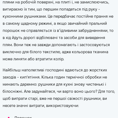
плями на робочій поверхні, на плиті і, не замислюючись,
витираємо їх тим, що першим попадеться під руку -
кухонними рушниками. Це передбачає постійне прання не
в самому щадному режимі, а якщо звичайний пральний
порошок не справляється із в’їдливими забрудненнями, то
в хід йдуть дорогі відбілювачі та засоби для виведення
плям. Вони теж не завжди допомагають і застосовуються
виключно для білого текстилю, адже кольорова тканина
може линяти або втратити колір.
Найбільш наполегливі господині вдаються до жорстких
заходів - кип'ятіння. Кілька годин термічної обробки не
минають даремно: рушники для кухні знову чистенькі і
білосніжні. Але задумайтеся, чи варто воно цього? Для того,
щоб випрати старі, вже не першої свіжості рушники, ви
несете значні витрати, використовуючи:
Порошок