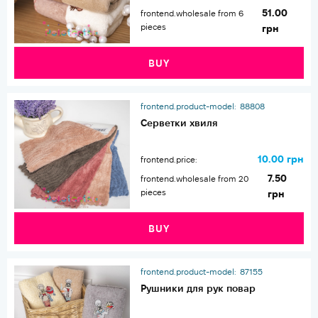
51.00
frontend.wholesale from 6
pieces
грн
BUY
frontend.product-model:
88808
Серветки хвиля
10.00 грн
frontend.price:
7.50
frontend.wholesale from 20
pieces
грн
BUY
frontend.product-model:
87155
Рушники для рук повар