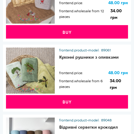
48.00 грн
frontend.price:
34.00
frontend.wholesale from 12
pieces
грн
BUY
frontend.product-model:
89061
Кухонні рушники з оливками
48.00 грн
frontend.price:
34.00
frontend.wholesale from 6
pieces
грн
BUY
frontend.product-model:
89048
Відривні серветки крокодил