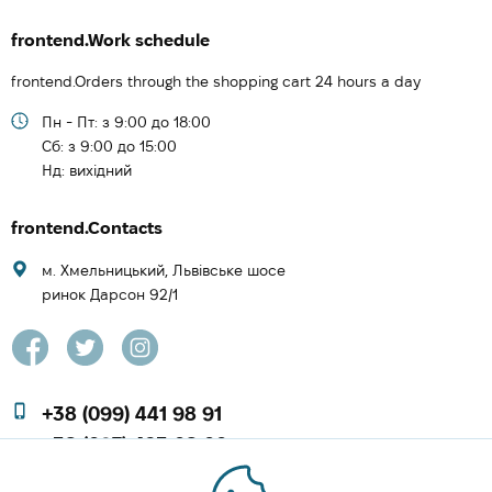
frontend.Work schedule
frontend.Orders through the shopping cart 24 hours a day
Пн - Пт: з 9:00 до 18:00
Cб: з 9:00 до 15:00
Нд: вихідний
frontend.Contacts
м. Хмельницький, Львівське шосе
ринок Дарсон 92/1
+38 (099) 441 98 91
+38 (097) 423 08 00
zachesa86@gmail.com