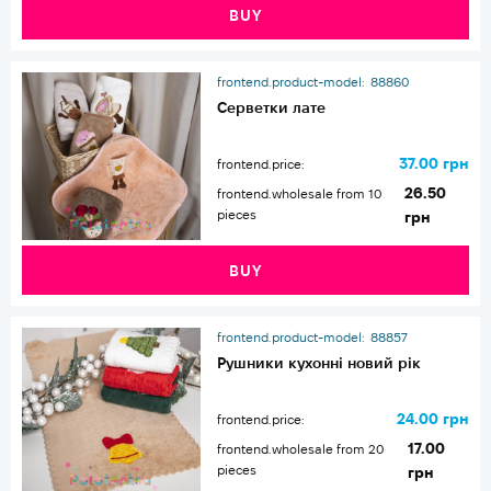
BUY
frontend.product-model:
88860
Серветки лате
37.00 грн
frontend.price:
26.50
frontend.wholesale from 10
pieces
грн
BUY
frontend.product-model:
88857
Рушники кухонні новий рік
24.00 грн
frontend.price:
17.00
frontend.wholesale from 20
pieces
грн