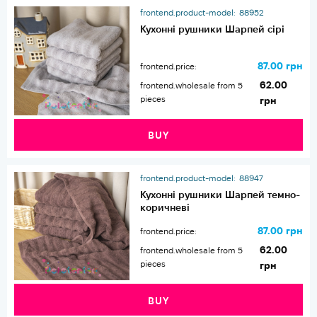
frontend.product-model:
88952
Кухонні рушники Шарпей сірі
87.00 грн
frontend.price:
62.00
frontend.wholesale from 5
pieces
грн
BUY
frontend.product-model:
88947
Кухонні рушники Шарпей темно-
коричневі
87.00 грн
frontend.price:
62.00
frontend.wholesale from 5
pieces
грн
BUY