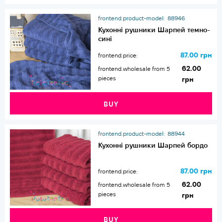
frontend.product-model:
88946
Кухонні рушники Шарпей темно-
сині
87.00 грн
frontend.price:
62.00
frontend.wholesale from 5
pieces
грн
BUY
frontend.product-model:
88944
Кухонні рушники Шарпей бордо
87.00 грн
frontend.price:
62.00
frontend.wholesale from 5
pieces
грн
BUY