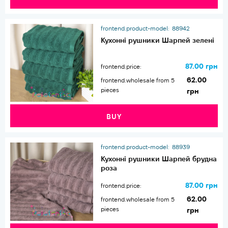
frontend.product-model:
88942
Кухонні рушники Шарпей зелені
87.00 грн
frontend.price:
62.00
frontend.wholesale from 5
pieces
грн
BUY
frontend.product-model:
88939
Кухонні рушники Шарпей брудна
роза
87.00 грн
frontend.price:
62.00
frontend.wholesale from 5
pieces
грн