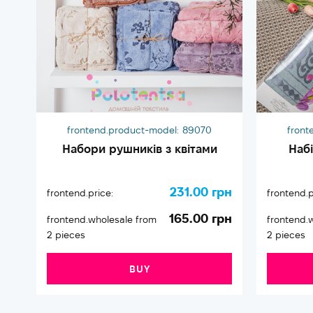
frontend.product-model:
89070
front
Набори рушників з квітами
Наб
231.00 грн
frontend.price:
frontend.p
165.00 грн
frontend.wholesale from
frontend.
2 pieces
2 pieces
BUY