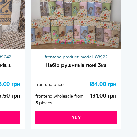
89042
frontend.product-model:
88922
ів з
Набір рушників поні 3ка
6.00 грн
184.00 грн
frontend.price:
fr
5.50 грн
131.00 грн
frontend.wholesale from
fr
3 pieces
2 
BUY