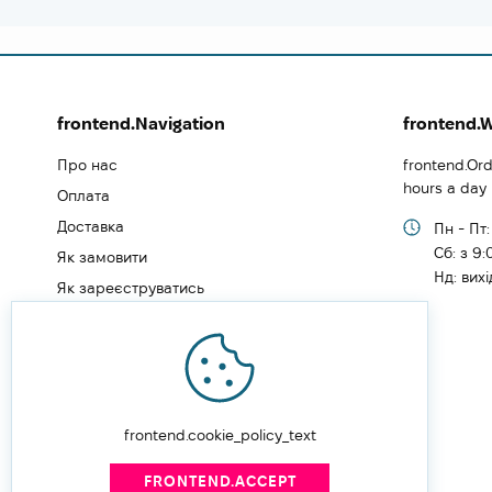
frontend.Navigation
frontend.
Про нас
frontend.Ord
hours a day
Оплата
Доставка
Пн - Пт:
Cб: з 9:
Як замовити
Нд: вих
Як зареєструватись
Типи користувачів
Блог
Відгуки
Угода користувача
frontend.cookie_policy_text
Політика конфіденційності
FRONTEND.ACCEPT