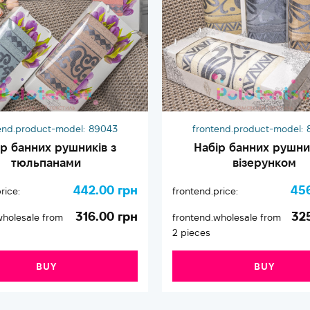
end.product-model:
89043
frontend.product-model:
ір банних рушників з
Набір банних рушник
тюльпанами
візерунком
442.00 грн
45
rice:
frontend.price:
316.00 грн
32
wholesale from
frontend.wholesale from
2 pieces
BUY
BUY