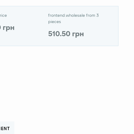
rice
frontend.wholesale from 3
pieces
0 грн
510.50 грн
MENT