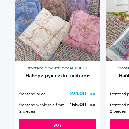
frontend.product-model:
89070
front
Набори рушників з квітами
Наб
231.00 грн
frontend.price:
frontend.p
165.00 грн
frontend.wholesale from
frontend.
2 pieces
2 pieces
BUY