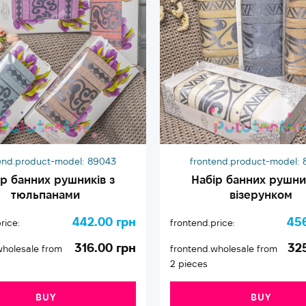
end.product-model:
89043
frontend.product-model:
ір банних рушників з
Набір банних рушник
тюльпанами
візерунком
442.00 грн
45
rice:
frontend.price:
316.00 грн
32
wholesale from
frontend.wholesale from
2 pieces
BUY
BUY