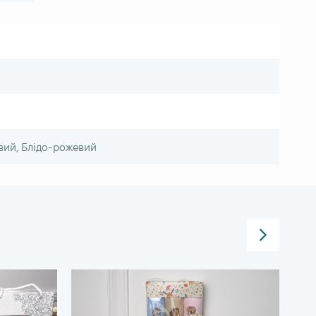
вий, Блідо-рожевий
FR