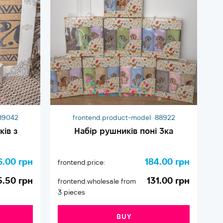
89042
frontend.product-model:
88922
ів з
Набір рушників поні 3ка
6.00 грн
184.00 грн
frontend.price:
fr
5.50 грн
131.00 грн
frontend.wholesale from
fr
3 pieces
2 
BUY