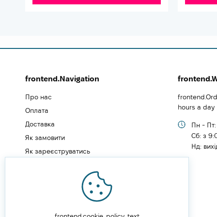
frontend.Navigation
frontend.
Про нас
frontend.Ord
hours a day
Оплата
Доставка
Пн - Пт:
Cб: з 9:
Як замовити
Нд: вих
Як зареєструватись
Типи користувачів
Блог
Відгуки
Угода користувача
frontend.cookie_policy_text