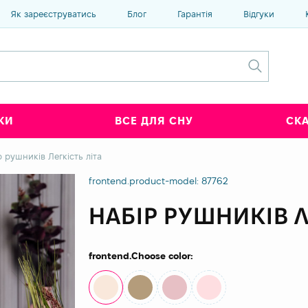
Як зареєструватись
Блог
Гарантія
Відгуки
КИ
ВСЕ ДЛЯ СНУ
СК
р рушників Легкість літа
frontend.product-model: 87762
НАБІР РУШНИКІВ Л
frontend.Choose color: