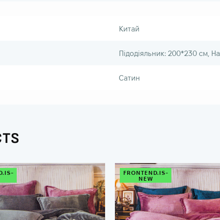
Китай
Підодіяльник: 200*230 см, Н
Сатин
CTS
.IS-
FRONTEND.IS-
NEW