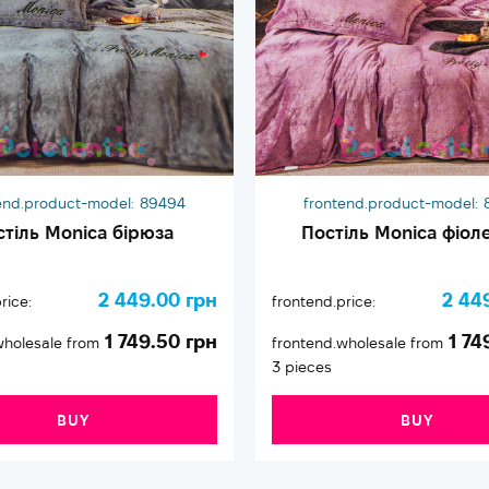
end.product-model:
89494
frontend.product-model:
стіль Monica бірюза
Постіль Monica фіол
2 449.00 грн
2 44
rice:
frontend.price:
1 749.50 грн
1 74
wholesale from
frontend.wholesale from
3 pieces
BUY
BUY