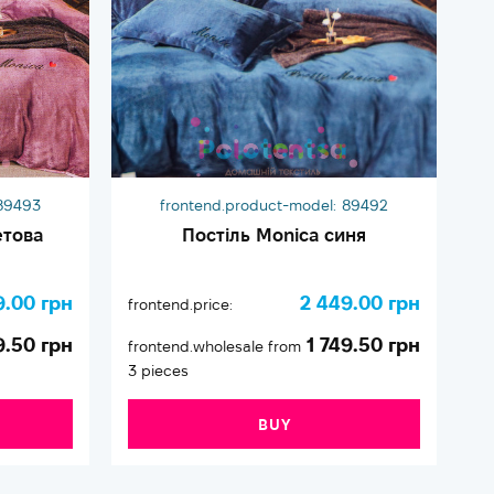
89493
frontend.product-model:
89492
етова
Постіль Monica синя
9.00 грн
2 449.00 грн
frontend.price:
fr
9.50 грн
1 749.50 грн
frontend.wholesale from
fr
3 pieces
3 
BUY