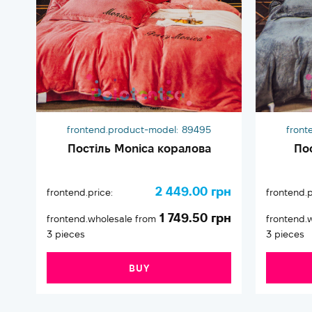
frontend.product-model:
89495
front
Постіль Monica коралова
По
2 449.00 грн
frontend.price:
frontend.p
1 749.50 грн
frontend.wholesale from
frontend.
3 pieces
3 pieces
BUY