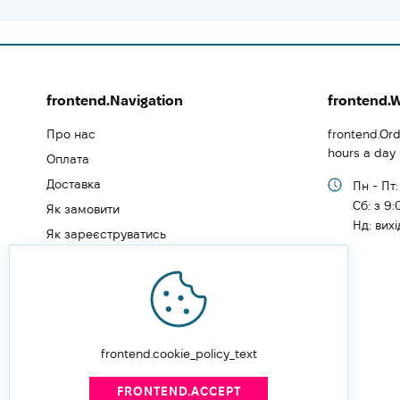
frontend.Navigation
frontend.
Про нас
frontend.Ord
hours a day
Оплата
Доставка
Пн - Пт:
Cб: з 9:
Як замовити
Нд: вих
Як зареєструватись
Типи користувачів
Блог
Відгуки
Угода користувача
frontend.cookie_policy_text
Політика конфіденційності
FRONTEND.ACCEPT