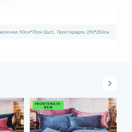
аволочки: 50см*70см (2шт) , Простирадло: 230*250см
FRONTEND.IS-
FR
NEW