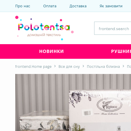
Про нас
Оплата
Доставка
Як замовити
НОВИНКИ
РУШНИ
frontend.Home page
Все для сну
Постільна білизна
По