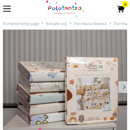
0
frontend.Home page
Все для сну
Постільна білизна
Постіль 