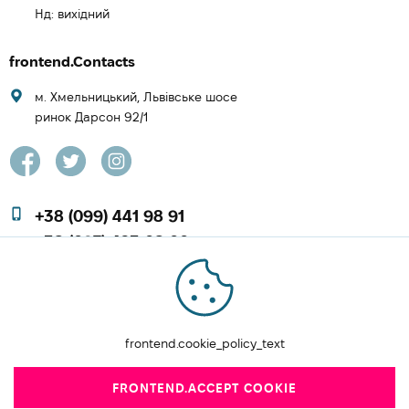
Нд: вихідний
frontend.Contacts
м. Хмельницький, Львівське шосе
ринок Дарсон 92/1
+38 (099) 441 98 91
+38 (097) 423 08 00
zachesa86@gmail.com
FRONTEND.ORDER A CALL
frontend.cookie_policy_text
FRONTEND.ACCEPT COOKIE
Polotentsa.com.ua © 2026