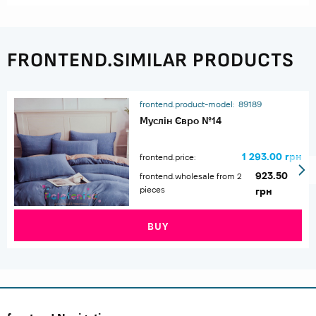
FRONTEND.SIMILAR PRODUCTS
frontend.product-model:
89189
Муслін Євро №14
1 293.00 грн
frontend.price:
923.50
frontend.wholesale from 2
pieces
грн
BUY