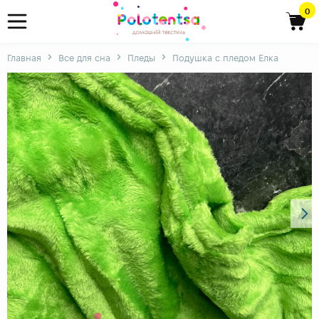
0
Главная
Все для сна
Пледы
Подушка с пледом Елка