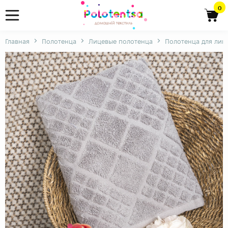
0
Главная
Полотенца
Лицевые полотенца
Полотенца для лиц