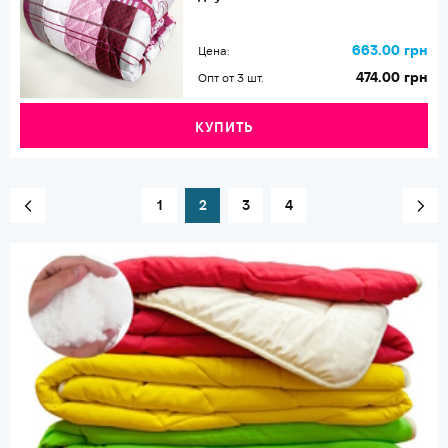
663.00 грн
Цена:
474.00 грн
Опт от 3 шт.
КУПИТЬ
1
2
3
4