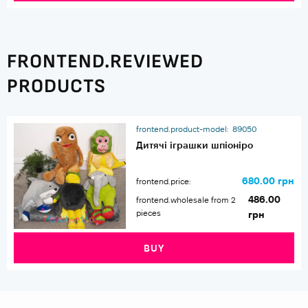
FRONTEND.REVIEWED
PRODUCTS
frontend.product-model:
89050
Дитячі іграшки шпіоніро
680.00 грн
frontend.price:
486.00
frontend.wholesale from 2
pieces
грн
BUY