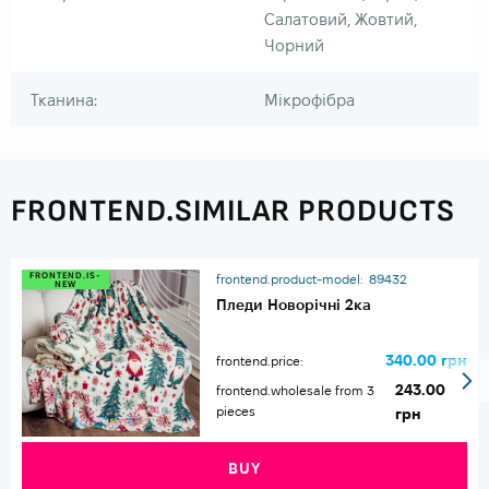
Салатовий, Жовтий,
Чорний
Тканина:
Мікрофібра
FRONTEND.SIMILAR PRODUCTS
FRONTEND.IS-
frontend.product-model:
89432
NEW
Пледи Новорічні 2ка
340.00 грн
frontend.price:
243.00
frontend.wholesale from 3
pieces
грн
BUY