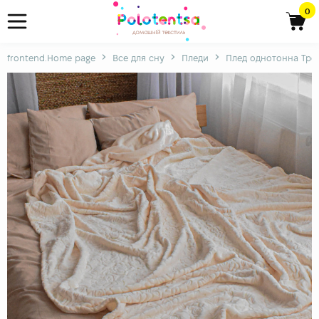
0
frontend.Home page
Все для сну
Пледи
Плед однотонна Тро