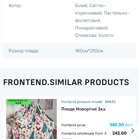
Колір:
Білий, Світло-
коричневий, Пастельно-
фіолетовий,
Помаранчевий,
Оливкове Золото
Розмір пледа:
160см*210см
FRONTEND.SIMILAR PRODUCTS
FRONTEND.IS-
frontend.product-model:
89432
NEW
Пледи Новорічні 2ка
340.00 грн
frontend.price:
243.00
frontend.wholesale from 3