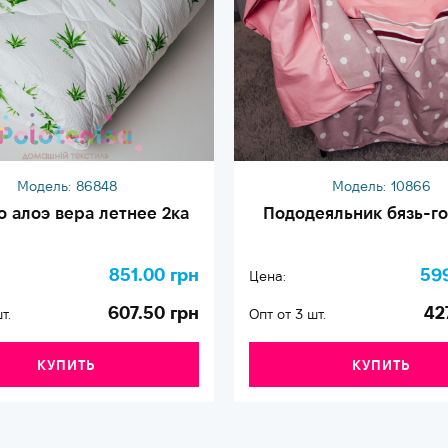
Модель:
86848
Модель:
10866
 алоэ вера летнее 2ка
Пододеяльник бязь-го
851.00 грн
59
Цена:
607.50 грн
42
т.
Опт от 3 шт.
КУПИТЬ
КУПИТЬ