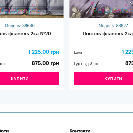
Модель:
88630
Модель:
88627
іль фланель 2ка №20
Постіль фланель 2к
1 225.00 грн
1 22
Ціна:
875.00 грн
87
 шт.
Гурт від 3 шт.
КУПИТИ
КУПИТИ
боти
Контакти