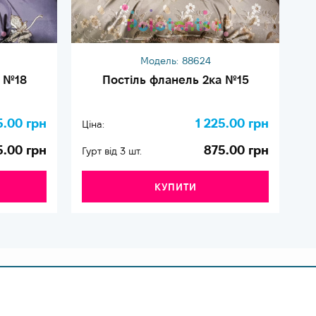
Модель:
88624
а №18
Постіль фланель 2ка №15
5.00 грн
1 225.00 грн
Ціна:
Ці
5.00 грн
875.00 грн
Гурт від 3 шт.
Гу
КУПИТИ