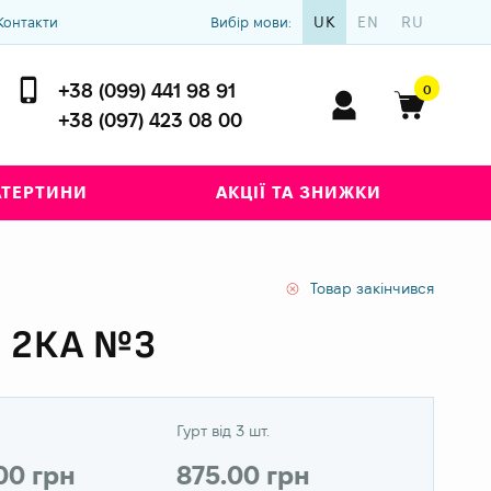
UK
EN
RU
Контакти
Вибір мови:
+38 (099) 441 98 91
0
+38 (097) 423 08 00
АТЕРТИНИ
АКЦІЇ ТА ЗНИЖКИ
Товар закінчився
 2КА №3
Гурт від 3 шт.
.00 грн
875.00 грн