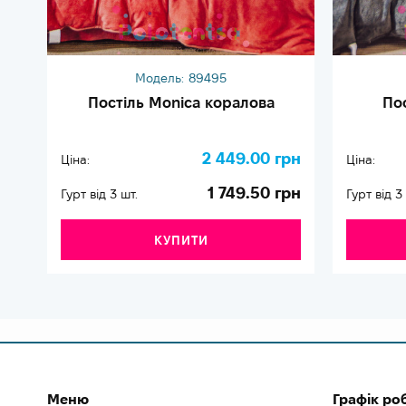
Модель:
89495
Постіль Monica коралова
По
2 449.00 грн
Ціна:
Ціна:
1 749.50 грн
Гурт від 3 шт.
Гурт від 3
КУПИТИ
Меню
Графік ро