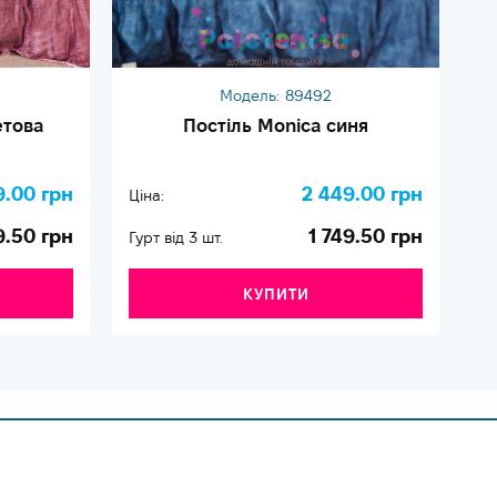
Модель:
89492
етова
Постіль Monica синя
9.00 грн
2 449.00 грн
Ціна:
Ці
9.50 грн
1 749.50 грн
Гурт від 3 шт.
Гу
КУПИТИ