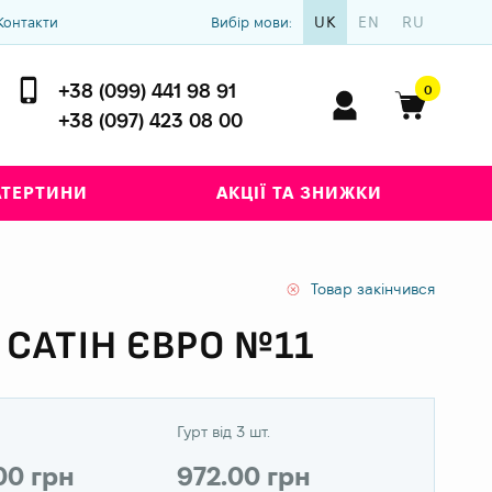
UK
EN
RU
Контакти
Вибір мови:
+38 (099) 441 98 91
0
+38 (097) 423 08 00
АТЕРТИНИ
АКЦІЇ ТА ЗНИЖКИ
Товар закінчився
 САТІН ЄВРО №11
Гурт від 3 шт.
00 грн
972.00 грн