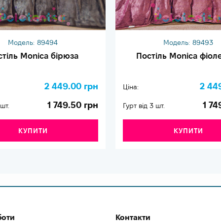
Модель:
89494
Модель:
89493
стіль Monica бірюза
Постіль Monica фіол
2 449.00 грн
2 44
Ціна:
1 749.50 грн
1 74
 шт.
Гурт від 3 шт.
КУПИТИ
КУПИТИ
боти
Контакти