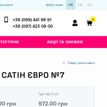
UK
EN
RU
Контакти
Вибір мови:
+38 (099) 441 98 91
0
+38 (097) 423 08 00
АТЕРТИНИ
АКЦІЇ ТА ЗНИЖКИ
Товар закінчився
 САТІН ЄВРО №7
Гурт від 3 шт.
00 грн
972.00 грн