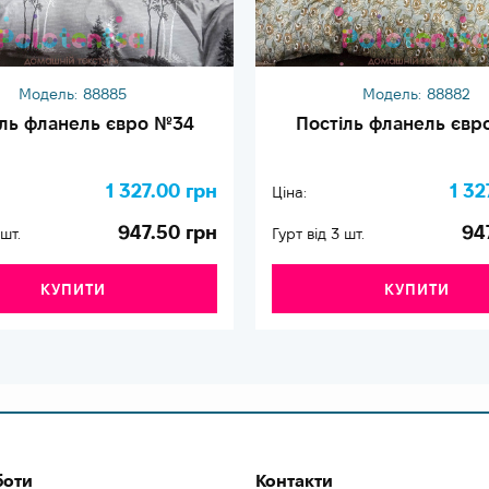
Модель:
88885
Модель:
88882
іль фланель євро №34
Постіль фланель євр
1 327.00 грн
1 32
Ціна:
947.50 грн
94
 шт.
Гурт від 3 шт.
КУПИТИ
КУПИТИ
боти
Контакти