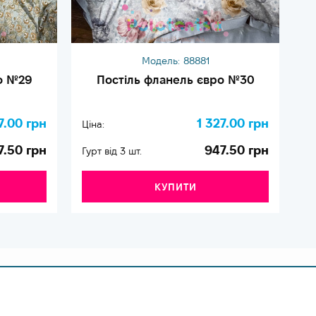
Модель:
88881
о №29
Постіль фланель євро №30
7.00 грн
1 327.00 грн
Ціна:
Ці
7.50 грн
947.50 грн
Гурт від 3 шт.
Гу
КУПИТИ