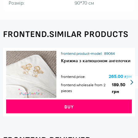
Розмір:
90*70 см
FRONTEND.SIMILAR PRODUCTS
frontend.product-model:
89064
Крижма з капюшоном ангелочки
265.00 грн
frontend.price:
189.50
frontend.wholesale from 2
pieces
грн
BUY