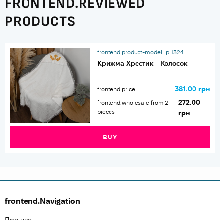
FRONTEND.REVIEWED
PRODUCTS
frontend.product-model:
pl1324
Крижма Хрестик - Колосок
381.00 грн
frontend.price:
272.00
frontend.wholesale from 2
pieces
грн
BUY
frontend.Navigation
Про нас