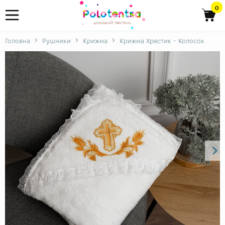
0
Головна
Рушники
Крижма
Крижма Хрестик - Колосок