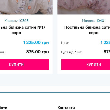
Модель:
10395
Модель:
10401
льна білизна сатин №17
Постільна білизна сат
євро
євро
1 225.00 грн
1 22
Ціна:
875.00 грн
87
 шт.
Гурт від 3 шт.
КУПИТИ
КУПИТИ
боти
Контакти