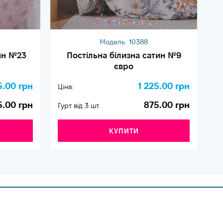
Модель:
10388
ин №23
Постільна білизна сатин №9
П
євро
5.00 грн
1 225.00 грн
Ціна:
Ці
5.00 грн
875.00 грн
Гурт від 3 шт.
Гу
КУПИТИ