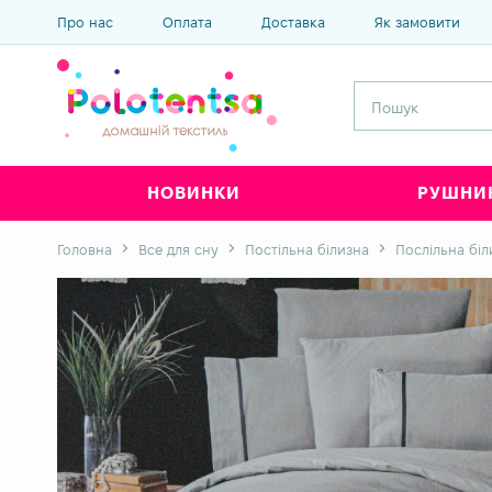
Про нас
Оплата
Доставка
Як замовити
НОВИНКИ
РУШНИ
Головна
Все для сну
Постільна білизна
Послільна бі