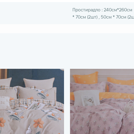
Простирадло : 240см*260см
* 70см (2шт) , 50см * 70см (2ш