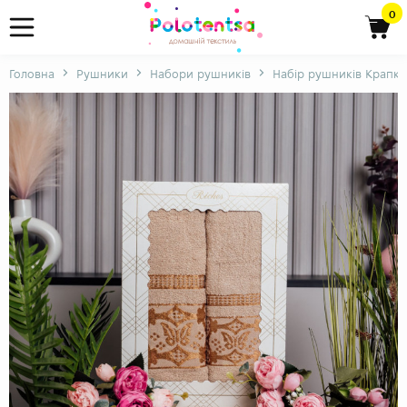
0
Головна
Рушники
Набори рушників
Набір рушників Крапко