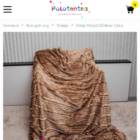
0
Головна
Все для сну
Пледи
Плед МікроОбійми 1,5ка