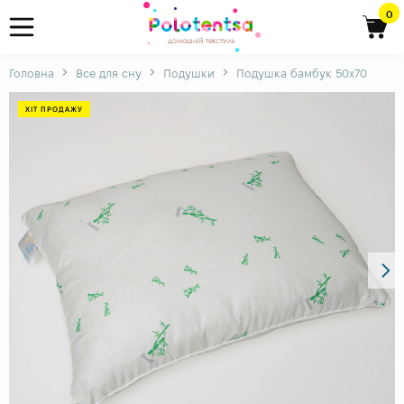
0
Головна
Все для сну
Подушки
Подушка бамбук 50х70
ХІТ ПРОДАЖУ