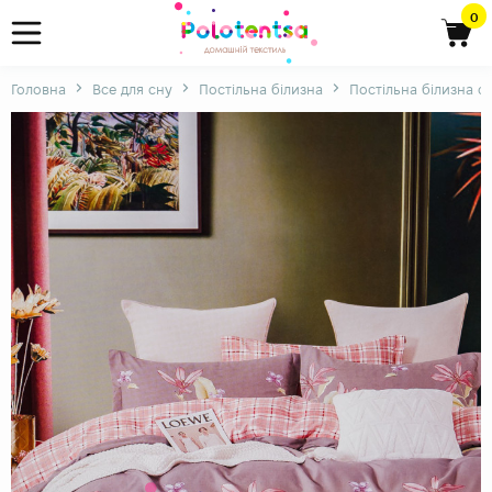
0
Головна
Все для сну
Постільна білизна
Постільна білизна ф