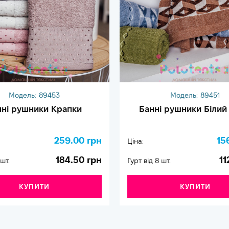
Модель:
89453
Модель:
89451
нні рушники Крапки
Банні рушники Білий
259.00 грн
15
Ціна:
184.50 грн
11
 шт.
Гурт від 8 шт.
КУПИТИ
КУПИТИ