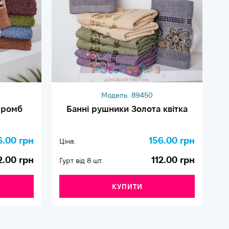
Модель:
89450
 ромб
Банні рушники Золота квітка
6.00 грн
156.00 грн
Ціна:
Ці
2.00 грн
112.00 грн
Гурт від 8 шт.
Гу
КУПИТИ