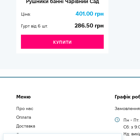
Рушники банні Чарівний Сад
401.00 грн
Ціна:
286.50 грн
Гурт від 6 шт.
КУПИТИ
Меню
Графік ро
Про нас
Замовлення
Оплата
Пн - Пт:
Доставка
Cб: з 9:
Нд: вих
Як замовити