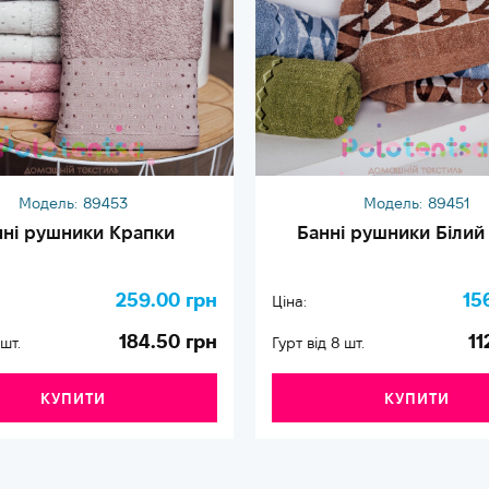
Модель:
89453
Модель:
89451
нні рушники Крапки
Банні рушники Білий
259.00 грн
15
Ціна:
184.50 грн
11
 шт.
Гурт від 8 шт.
КУПИТИ
КУПИТИ