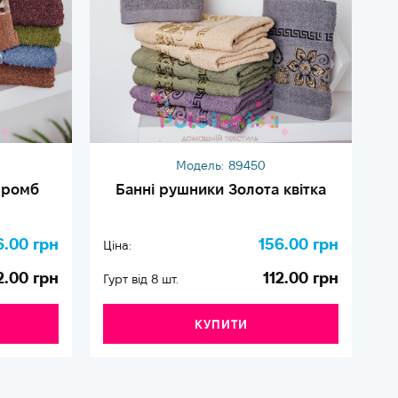
Модель:
89450
 ромб
Банні рушники Золота квітка
6.00 грн
156.00 грн
Ціна:
Ці
2.00 грн
112.00 грн
Гурт від 8 шт.
Гу
КУПИТИ