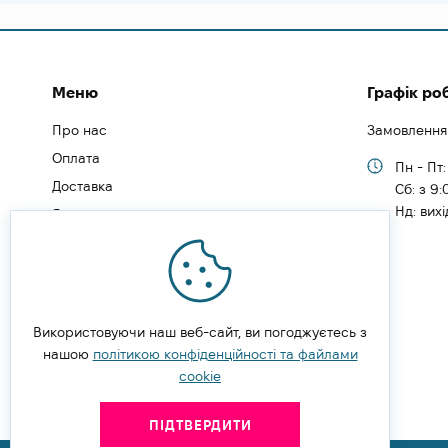
Меню
Графік ро
Про нас
Замовлення
Оплата
Пн - Пт:
Доставка
Cб: з 9:
Нд: вих
Як замовити
Як зареєструватись
Типи користувачів
Блог
Відгуки
Використовуючи наш веб-сайт, ви погоджуєтесь з
нашою
Угода користувача
політикою конфіденційності та файлами
cookie
Політика конфіденційності
ПІДТВЕРДИТИ