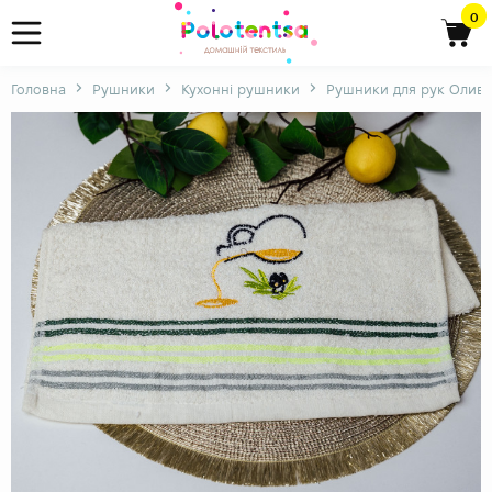
0
Головна
Рушники
Кухонні рушники
Рушники для рук Оливк