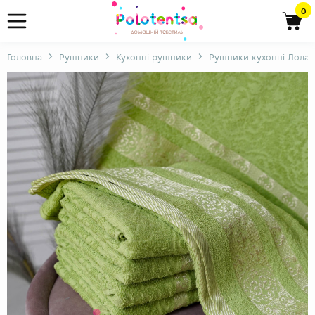
0
Головна
Рушники
Кухонні рушники
Рушники кухонні Лола х