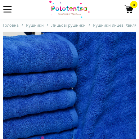
0
Головна
Рушники
Лицьові рушники
Рушники лицеві Хвиля 