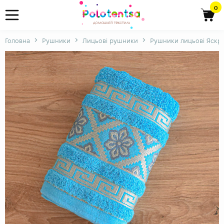
0
Головна
Рушники
Лицьові рушники
Рушники лицьові Яскр