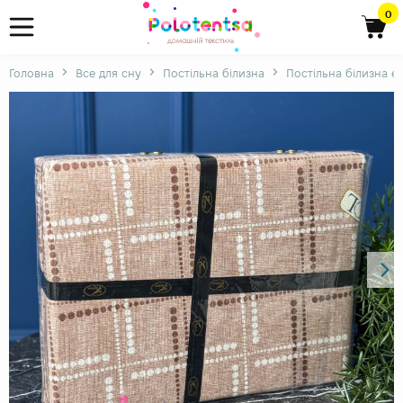
0
Головна
Все для сну
Постільна білизна
Постільна білизна є