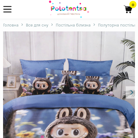
0
Головна
Все для сну
Постільна білизна
Полуторна постільна