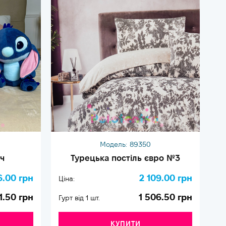
Модель:
89350
ч
Турецька постіль євро №3
6.00 грн
2 109.00 грн
Ціна:
Ці
1.50 грн
1 506.50 грн
Гурт від 1 шт.
Гу
КУПИТИ