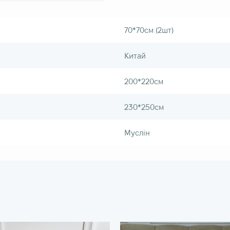
70*70см (2шт)
Китай
200*220см
230*250см
Муслін