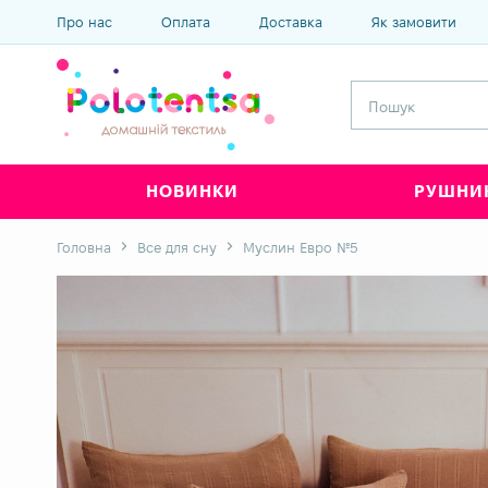
Про нас
Оплата
Доставка
Як замовити
НОВИНКИ
РУШНИ
Головна
Все для сну
Муслин Евро №5