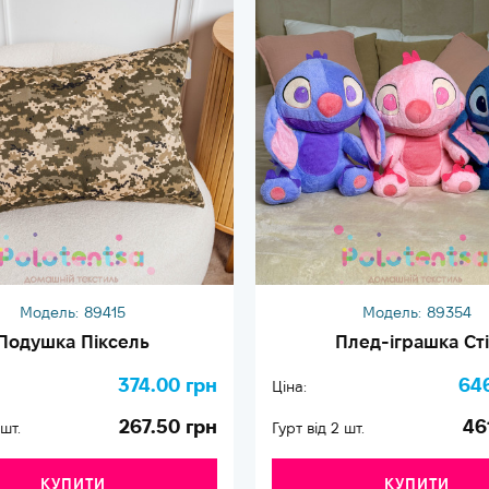
Модель:
89415
Модель:
89354
Подушка Піксель
Плед-іграшка Сті
374.00 грн
64
Ціна:
267.50 грн
46
 шт.
Гурт від 2 шт.
КУПИТИ
КУПИТИ