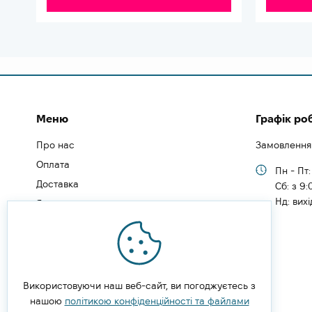
Меню
Графік ро
Про нас
Замовлення
Оплата
Пн - Пт:
Доставка
Cб: з 9:
Нд: вих
Як замовити
Як зареєструватись
Типи користувачів
Блог
Відгуки
Використовуючи наш веб-сайт, ви погоджуєтесь з
нашою
Угода користувача
політикою конфіденційності та файлами