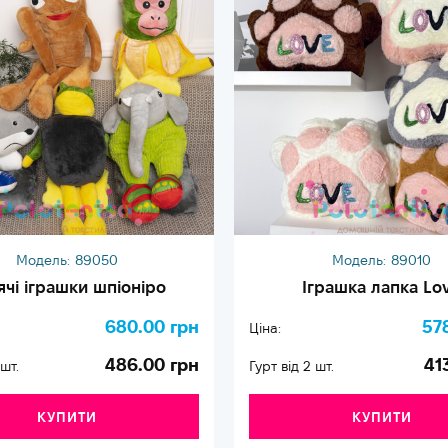
Модель:
89050
Модель:
89010
ячі іграшки шпіоніро
Іграшка лапка Lo
680.00 грн
57
Ціна:
486.00 грн
41
 шт.
Гурт від 2 шт.
КУПИТИ
КУПИТИ