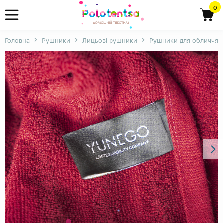
0
Головна
Рушники
Лицьові рушники
Рушники для обличчя 