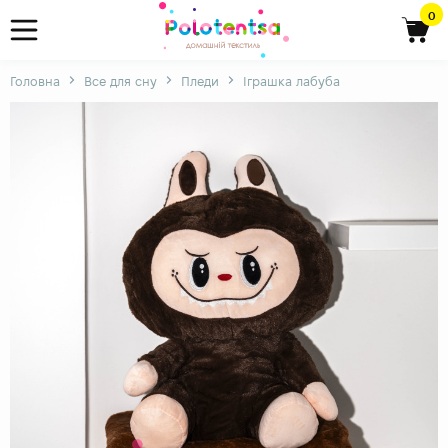
0
Головна
Все для сну
Пледи
Іграшка лабуба