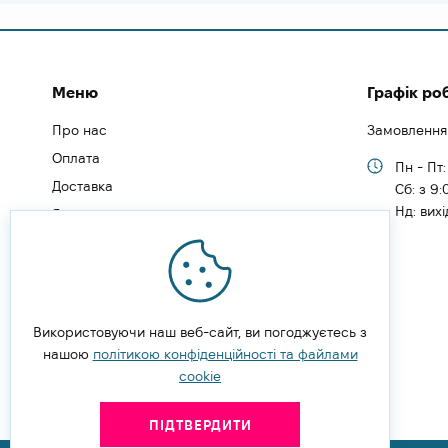
Меню
Графік ро
Про нас
Замовлення
Оплата
Пн - Пт:
Доставка
Cб: з 9:
Нд: вих
Як замовити
Як зареєструватись
Типи користувачів
Блог
Відгуки
Використовуючи наш веб-сайт, ви погоджуєтесь з
нашою
Угода користувача
політикою конфіденційності та файлами
cookie
Політика конфіденційності
ПІДТВЕРДИТИ