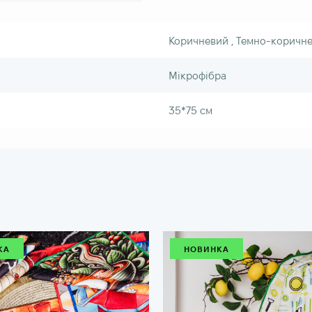
Коричневий , Темно-коричнев
Мікрофібра
35*75 см
КА
НОВИНКА