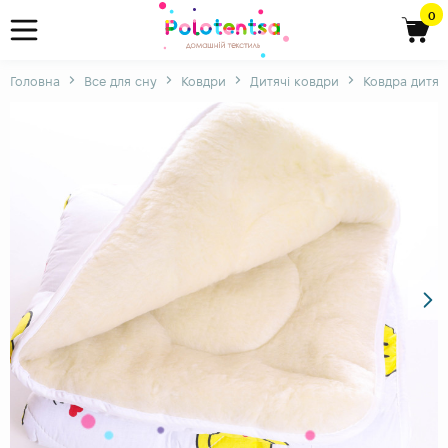
0
Головна
Все для сну
Ковдри
Дитячі ковдри
Ковдра дитяч