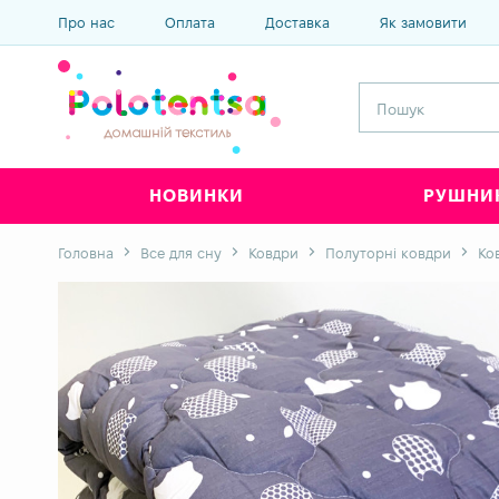
Про нас
Оплата
Доставка
Як замовити
НОВИНКИ
РУШНИ
Головна
Все для сну
Ковдри
Полуторні ковдри
Ко