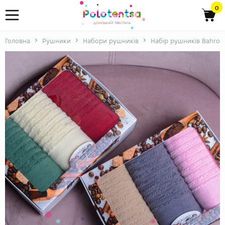
0
Головна
Рушники
Набори рушників
Набір рушників Bahrom