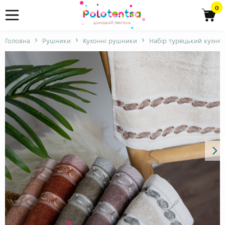
0
Головна
Рушники
Кухонні рушники
Набір турецький кухня