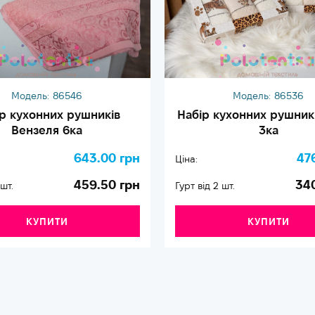
Модель:
86546
Модель:
86536
р кухонних рушників
Набір кухонних рушник
Вензеля 6ка
3ка
643.00 грн
47
Ціна:
459.50 грн
34
 шт.
Гурт від 2 шт.
КУПИТИ
КУПИТИ