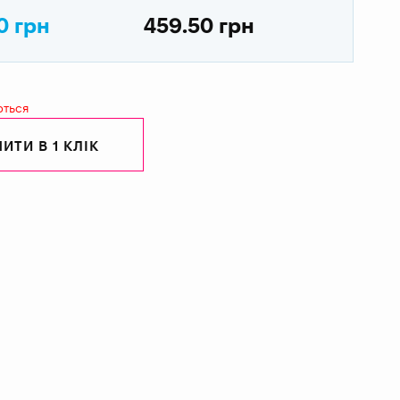
0 грн
459.50 грн
ються
ИТИ В 1 КЛІК