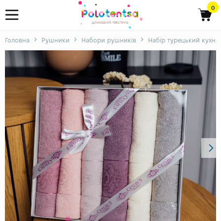
0
Головна
Рушники
Набори рушників
Набір турецький кухня 