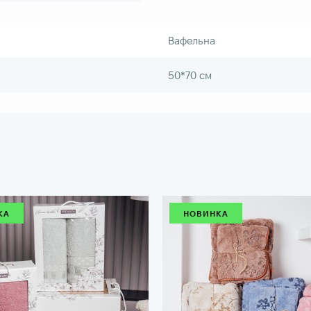
Вафельна
50*70 см
КА
НОВИНКА