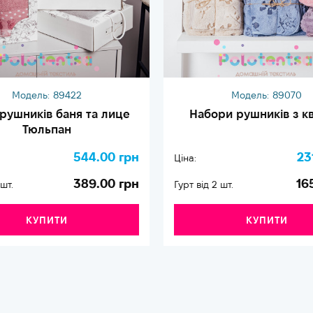
Модель:
89422
Модель:
89070
 рушників баня та лице
Набори рушників з к
Тюльпан
544.00 грн
23
Ціна:
389.00 грн
16
 шт.
Гурт від 2 шт.
КУПИТИ
КУПИТИ