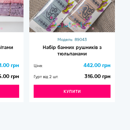
Модель:
89043
вітами
Набір банних рушників з
тюльпанами
1.00 грн
442.00 грн
Ціна:
Ці
5.00 грн
316.00 грн
Гурт від 2 шт.
Гу
КУПИТИ