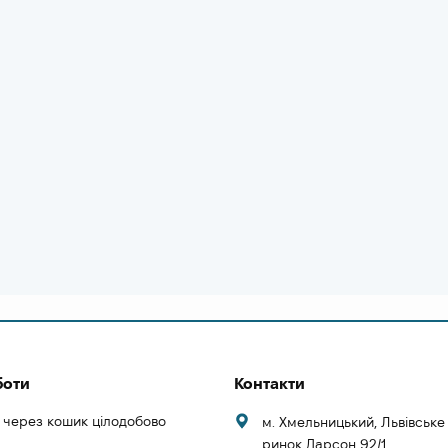
боти
Контакти
 через кошик цілодобово
м. Хмельницький, Львівськ
ринок Дарсон 92/1