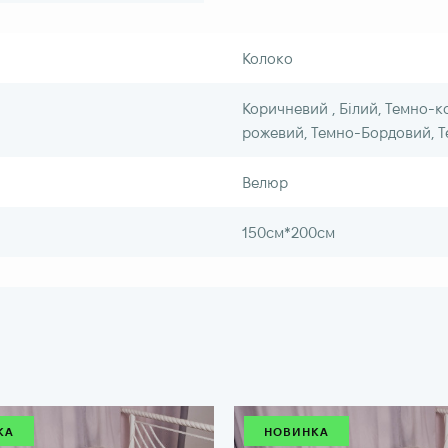
Колоко
Коричневий , Білий, Темно-к
рожевий, Темно-Бордовий, Т
Велюр
150см*200см
КА
НОВИНКА