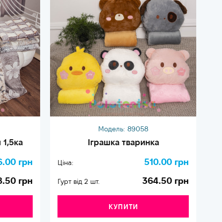
Модель:
89058
 1,5ка
Іграшка тваринка
6.00 грн
510.00 грн
Ціна:
Ці
8.50 грн
364.50 грн
Гурт від 2 шт.
Гу
КУПИТИ