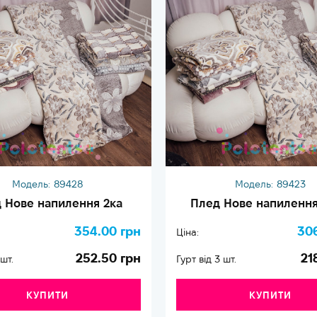
Модель:
89428
Модель:
89423
 Нове напилення 2ка
Плед Нове напилення
354.00 грн
30
Ціна:
252.50 грн
21
 шт.
Гурт від 3 шт.
КУПИТИ
КУПИТИ