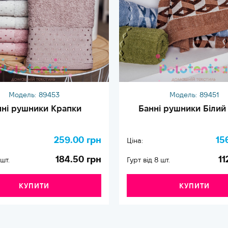
Модель:
89453
Модель:
89451
нні рушники Крапки
Банні рушники Білий
259.00 грн
15
Ціна:
184.50 грн
11
 шт.
Гурт від 8 шт.
КУПИТИ
КУПИТИ