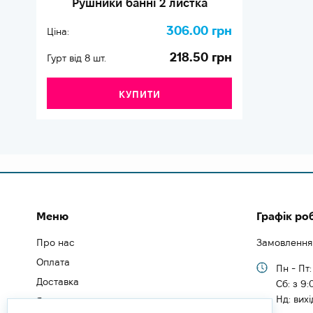
Рушники банні 2 листка
306.00 грн
Ціна:
218.50 грн
Гурт від 8 шт.
КУПИТИ
Меню
Графік ро
Про нас
Замовлення
Оплата
Пн - Пт:
Доставка
Cб: з 9:
Нд: вих
Як замовити