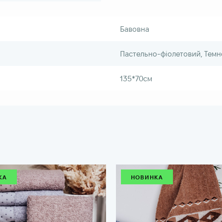
Бавовна
Пастельно-фіолетовий, Тем
135*70см
КА
НОВИНКА