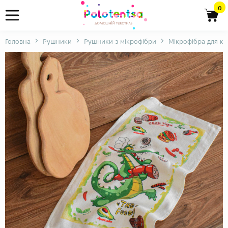
0
Головна
Рушники
Рушники з мікрофібри
Мікрофібра для ку