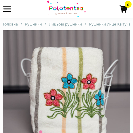
0
Головна
Рушники
Лицьові рушники
Рушники лице Квітуча 