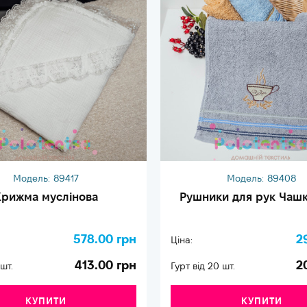
Модель:
89417
Модель:
89408
рижма муслінова
Рушники для рук Чашк
578.00 грн
2
Ціна:
413.00 грн
2
 шт.
Гурт від 20 шт.
КУПИТИ
КУПИТИ