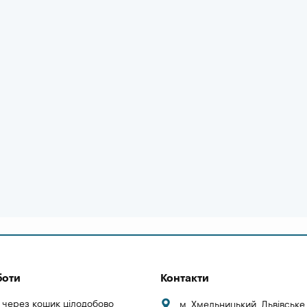
боти
Контакти
 через кошик цілодобово
м. Хмельницький, Львівськ