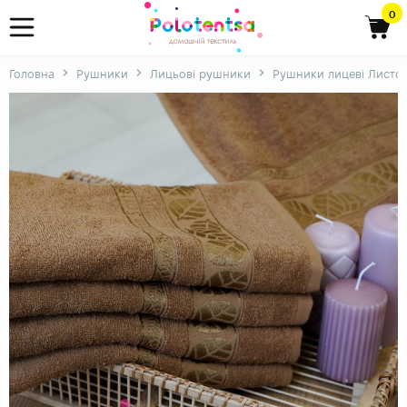
0
Головна
Рушники
Лицьові рушники
Рушники лицеві Листо