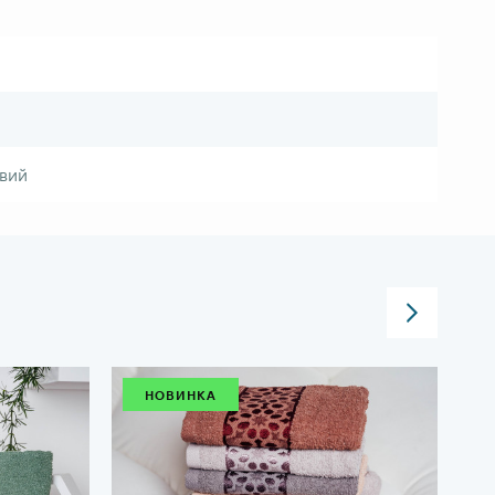
евий
НОВИНКА