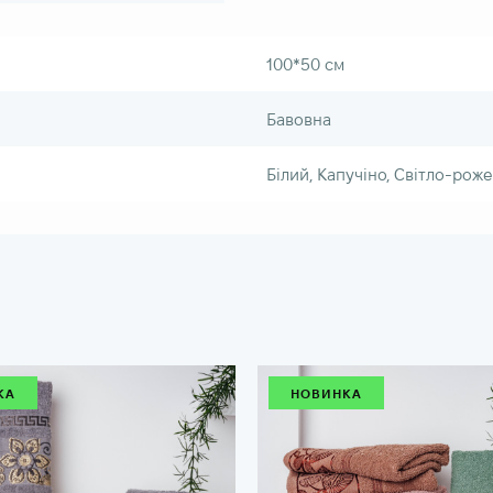
100*50 см
Бавовна
Білий, Капучіно, Світло-рож
КА
НОВИНКА