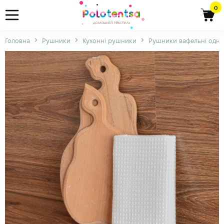
0
Головна
Рушники
Кухонні рушники
Рушники вафельні одно