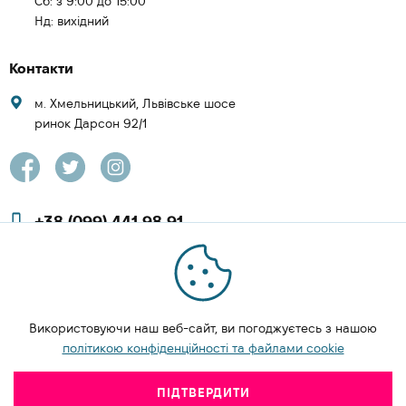
Cб: з 9:00 до 15:00
Нд: вихідний
Контакти
м. Хмельницький, Львівське шосе
ринок Дарсон 92/1
+38 (099) 441 98 91
+38 (097) 423 08 00
zachesa86@gmail.com
Використовуючи наш веб-сайт, ви погоджуєтесь з нашою
ЗАМОВИТИ ДЗВІНОК
політикою конфіденційності та файлами cookie
ПІДТВЕРДИТИ
Polotentsa.com.ua © 2026