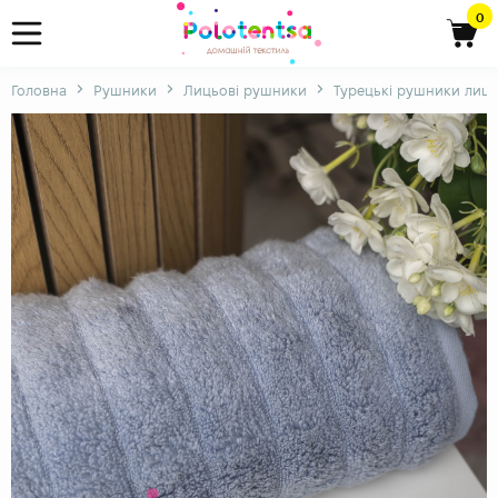
0
Головна
Рушники
Лицьові рушники
Турецькі рушники лице